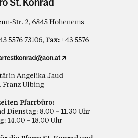
ro St. Konrad
nn-Str. 2, 6845 Hohenems
43 5576 73106,
Fax:
+43 5576
arrestkonrad@aon.at
tärin Angelika Jaud
 Franz Ulbing
eiten Pfarrbüro:
 Dienstag: 8.00 – 11.30 Uhr
: 14.00 – 18.00 Uhr
ür die Pfarre St. Konrad und