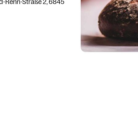
d-Renn-Straße 2
6845