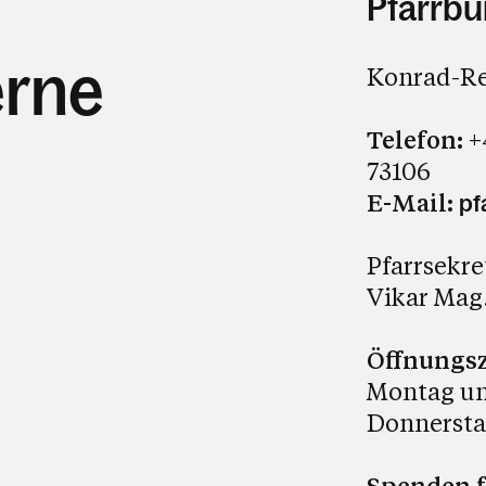
Pfarrbü
erne
Konrad-Re
Telefon:
+
73106
E-Mail:
pf
Pfarrsekre
Vikar Mag.
Öffnungsz
Montag und
Donnerstag
Spenden f