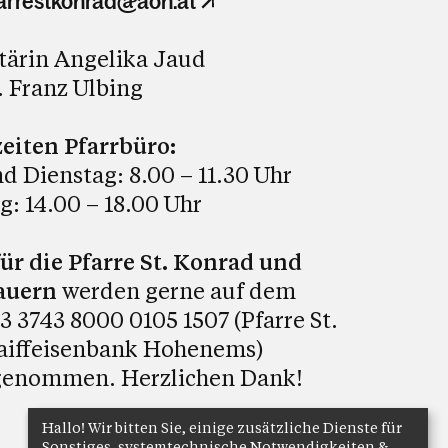
arrestkonrad@aon.at
tärin Angelika Jaud
 Franz Ulbing
eiten Pfarrbüro:
 Dienstag: 8.00 – 11.30 Uhr
: 14.00 – 18.00 Uhr
ür die Pfarre St. Konrad und
Bauern
werden gerne auf dem
 3743 8000 0105 1507 (Pfarre St.
aiffeisenbank Hohenems)
enommen. Herzlichen Dank!
Hallo! Wir bitten Sie, einige zusätzliche Dienste für
Sonstiges, systemtechnische Notwendigkeiten &