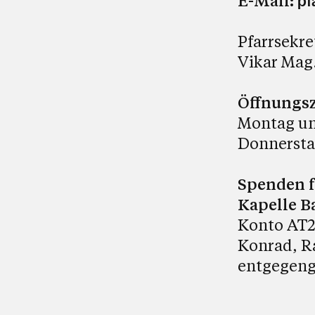
E-Mail:
pf
Pfarrsekre
Vikar Mag.
Öffnungsz
Montag und
Donnerstag
Spenden f
Kapelle 
Konto AT23
Konrad, R
entgegeng