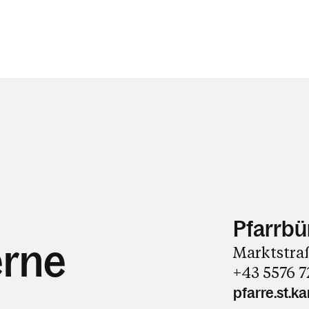
Pfarrbür
erne
Marktstra
+43 5576 7
pfarre.st.