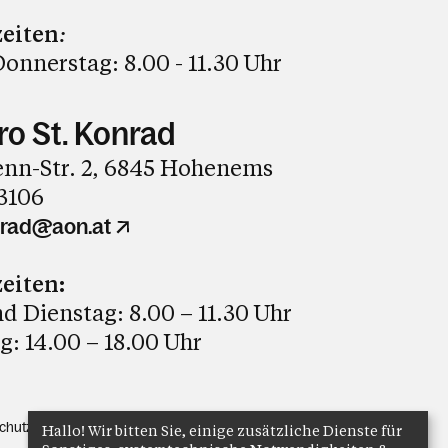
eiten
:
onnerstag: 8.00 - 11.30 Uhr
ro St. Konrad
nn-Str. 2, 6845 Hohenems
3106
nrad@aon.at
eiten:
 Dienstag: 8.00 – 11.30 Uhr
: 14.00 – 18.00 Uhr
chutz
Anmelden
Hallo! Wir bitten Sie, einige zusätzliche Dienste für