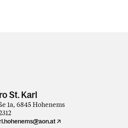
o St. Karl
ße 1a, 6845 Hohenems
2312
karl.hohenems@aon.at