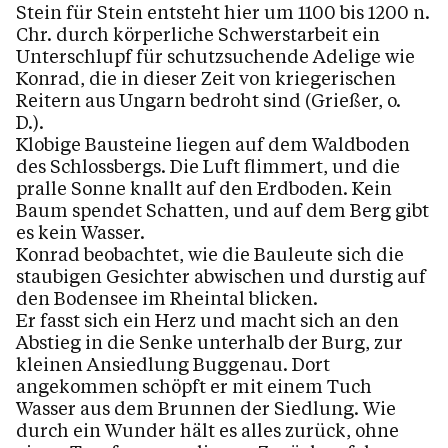
Stein für Stein entsteht hier um 1100 bis 1200 n.
Kalender
Chr. durch körperliche Schwerstarbeit ein
Unterschlupf für schutzsuchende Adelige wie
Konrad, die in dieser Zeit von kriegerischen
Personen
Reitern aus Ungarn bedroht sind (Grießer, o.
D.).
Klobige Bausteine liegen auf dem Waldboden
des Schlossbergs. Die Luft flimmert, und die
Kontakt
pralle Sonne knallt auf den Erdboden. Kein
Baum spendet Schatten, und auf dem Berg gibt
es kein Wasser.
Konrad beobachtet, wie die Bauleute sich die
staubigen Gesichter abwischen und durstig auf
den Bodensee im Rheintal blicken.
Er fasst sich ein Herz und macht sich an den
Abstieg in die Senke unterhalb der Burg, zur
kleinen Ansiedlung Buggenau. Dort
angekommen schöpft er mit einem Tuch
Wasser aus dem Brunnen der Siedlung. Wie
durch ein Wunder hält es alles zurück, ohne