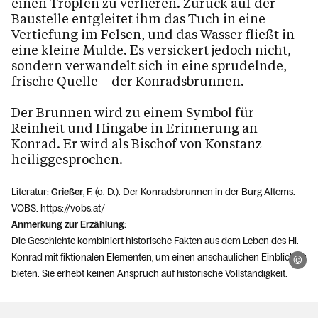
einen Tropfen zu verlieren. Zurück auf der
Baustelle entgleitet ihm das Tuch in eine
Vertiefung im Felsen, und das Wasser fließt in
eine kleine Mulde. Es versickert jedoch nicht,
sondern verwandelt sich in eine sprudelnde,
frische Quelle – der Konradsbrunnen.
Der Brunnen wird zu einem Symbol für
Reinheit und Hingabe in Erinnerung an
Konrad. Er wird als Bischof von Konstanz
heiliggesprochen.
Literatur:
Grießer
, F. (o. D.). Der Konradsbrunnen in der Burg Altems.
VOBS. https://vobs.at/
Anmerkung zur Erzählung:
Die Geschichte kombiniert historische Fakten aus dem Leben des Hl.
Konrad mit fiktionalen Elementen, um einen anschaulichen Einblick zu
Ka
bieten. Sie erhebt keinen Anspruch auf historische Vollständigkeit.