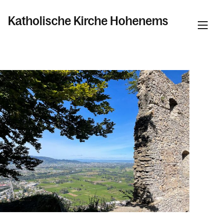
Katholische Kirche Hohenems
Informationen
Zukunft: Was kommt da?
Pfarrblatt
Taufe, Erstkommunion, Firmung &
Hochzeit
Beichte & Krankensalbung
Tod, Beerdigung & Trauer
Kinder, Jugend & Familie
Senior:innen
Missionskreis