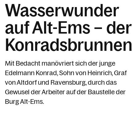
Wasserwunder
Kirchenmusik & Chöre
Kirchen & Pfarrliche Räumlichkeiten
auf Alt-Ems – der
Pfarrsaal & Raumreservierung
Konradsbrunnen
Pfarrkirche St. Karl
Pfarrkirche St. Konrad
Mit Bedacht manövriert sich der junge
Kapellen
Edelmann Konrad, Sohn von Heinrich, Graf
Bücherei Hohenems
von Altdorf und Ravensburg, durch das
Gewusel der Arbeiter auf der Baustelle der
(Wieder)Eintritt in die Kirche
Burg Alt-Ems.
Pfarren