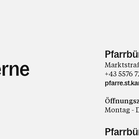
Pfarrbür
erne
Marktstra
+43 5576 7
pfarre.st.
Öffnungsz
Montag - D
Pfarrbü