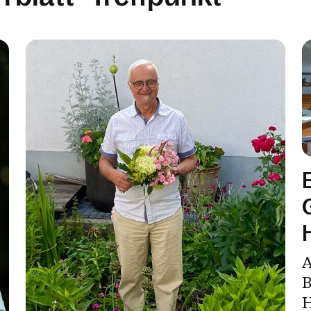
A
B
H