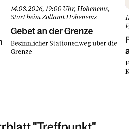
14.08.2026
, 19:00 Uhr
, Hohenems
,
Start beim Zollamt Hohenems
1
P
Gebet an der Grenze
m
Besinnlicher Stationenweg über die
Grenze
F
K
rblatt "Treffpunkt"