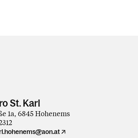
o St. Karl
ße 1a, 6845 Hohenems
2312
karl.hohenems@aon.at