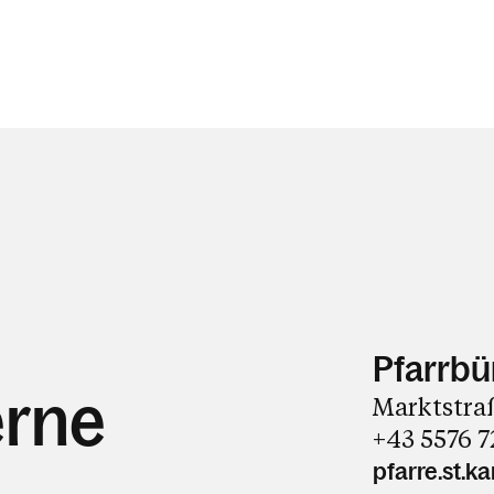
Pfarrbür
erne
Marktstra
+43 5576 7
pfarre.st.