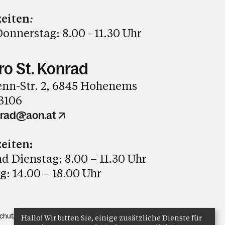
eiten
:
onnerstag: 8.00 - 11.30 Uhr
ro St. Konrad
nn-Str. 2, 6845 Hohenems
3106
nrad@aon.at
eiten:
 Dienstag: 8.00 – 11.30 Uhr
: 14.00 – 18.00 Uhr
chutz
Anmelden
Hallo! Wir bitten Sie, einige zusätzliche Dienste für