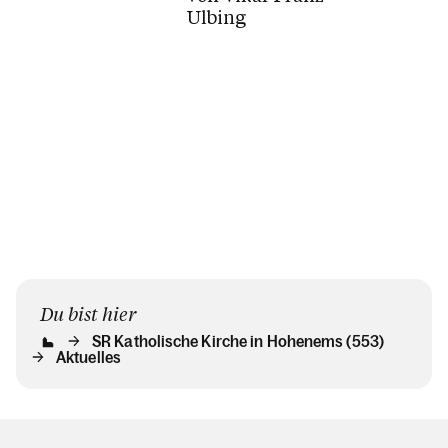
den neuen
Ulbing
Pfarrmoderator
und sein Team...
Du bist hier
SR Katholische Kirche in Hohenems (553)
Aktuelles