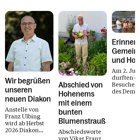
Erinner
Gemeins
und Hof
Am 2. Jun
durften d
Wir begrüßen
Abschied von
Besucher:
unseren
des Demen
Hohenems
Hohenems
neuen Diakon
mit einem
besondere
Anstelle von
bunten
Kirchenf
Franz Ulbing
erleben
Blumenstrauß
wird ab Herbst
2026 Diakon
Abschiedsworte
Manfred Sutter
von Vikar Franz